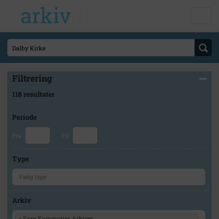
Filtrering
118 resultater
Periode
Fra
Til
Type
Arkiv
×
Faxe Kommunes Arkiver