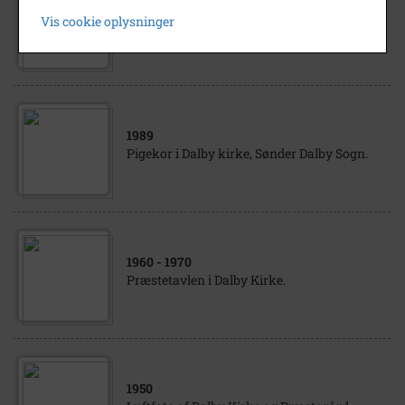
1932
Vis cookie oplysninger
Håndkoloreret tegning af Dalby Kirke
1989
Pigekor i Dalby kirke, Sønder Dalby Sogn.
1960
- 1970
Præstetavlen i Dalby Kirke.
1950