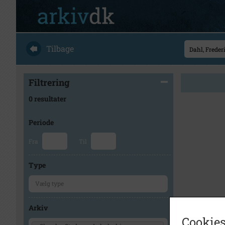
Tilbage
Filtrering
0 resultater
Periode
Fra
Til
Type
Arkiv
Cookies