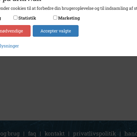
nder cookies til at forbedre din brugeroplevelse og til indsamling af st
g
Statistik
Marketing
 nødvendige
Accepter valgte
plysninger
 og brug
|
faq
|
kontakt
|
privatlivspolitik
|
hand