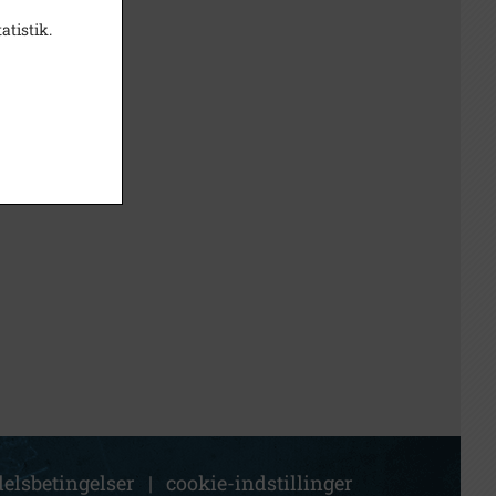
atistik.
elsbetingelser
|
cookie-indstillinger