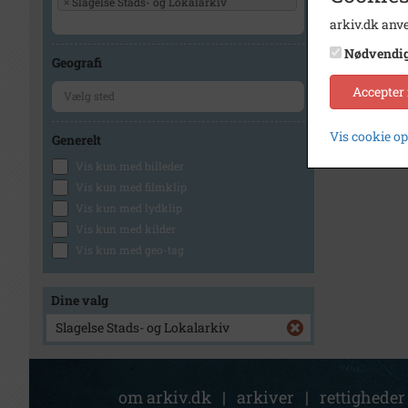
×
Slagelse Stads- og Lokalarkiv
arkiv.dk anve
Nødvendi
Geografi
Accepter
Vis cookie o
Generelt
Vis kun med billeder
Vis kun med filmklip
Vis kun med lydklip
Vis kun med kilder
Vis kun med geo-tag
Dine valg
Slagelse Stads- og Lokalarkiv
om arkiv.dk
|
arkiver
|
rettigheder