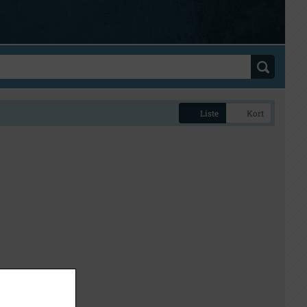
Liste
Kort