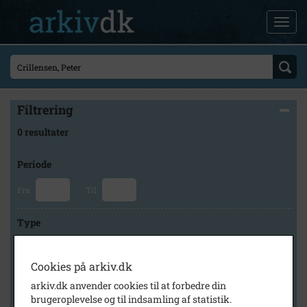
Filtrering
0 resultater
Periode
Fra
Til
Type
Cookies på arkiv.dk
Arkiv
arkiv.dk anvender cookies til at forbedre din
brugeroplevelse og til indsamling af statistik.
×
Tårnby Stads- og Lokalarkiv