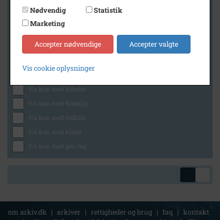
Nødvendig
Statistik
Marketing
Geografi
Accepter nødvendige
Accepter valgte
Vis cookie oplysninger
Generelt
Vis kun med billeder
Vis kun med filmklip
Vis kun med lydklip
Vis kun med kilder
Vis kun med geo-tag
om arkiv.dk
|
arkiver
|
rettigheder og brug
|
faq
|
kontakt