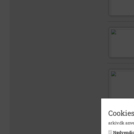
Cookies
arkiv.dk anve
Nødvendi