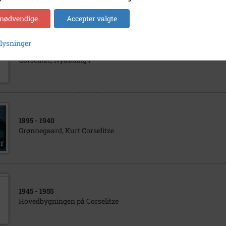
 nødvendige
Accepter valgte
plysninger
1940
- 1950
Corselitze, Nykøbing F
1895
- 1940
Grønnegaard, Kurt Corselitze
1945
- 1955
Hovedbygningen på Corselitze