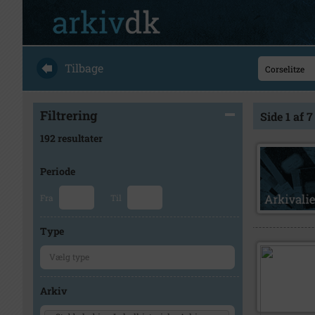
Tilbage
Filtrering
Side 1 af 7
192 resultater
Periode
Fra
Til
Type
Arkiv