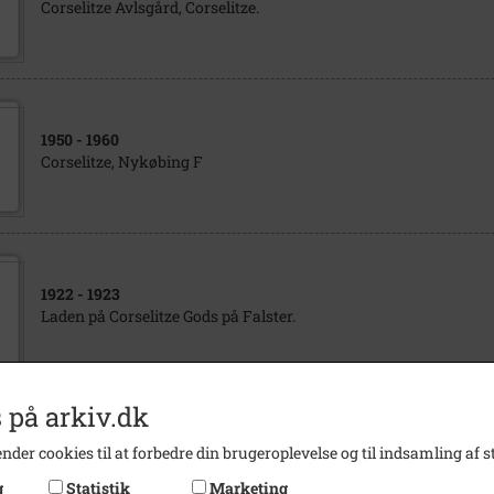
Corselitze Avlsgård, Corselitze.
1950
- 1960
Corselitze, Nykøbing F
1922
- 1923
Laden på Corselitze Gods på Falster.
 på arkiv.dk
1944
nder cookies til at forbedre din brugeroplevelse og til indsamling af st
Corselitze, Nykøbing F
g
Statistik
Marketing