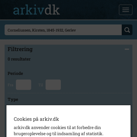
Filtrering
0 resultater
Periode
Fra
Til
Type
Cookies på arkiv.dk
Arkiv
arkiv.dk anvender cookies til at forbedre din
brugeroplevelse og til indsamling af statistik.
×
Frederikssund Lokalhistoriske Arkiver Jægerspris Arkiv