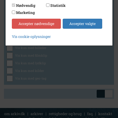
Nødvendig
Statistik
Marketing
Geografi
Accepter nødvendige
Accepter valgte
Vis cookie oplysninger
Generelt
Vis kun med billeder
Vis kun med filmklip
Vis kun med lydklip
Vis kun med kilder
Vis kun med geo-tag
om arkiv.dk
|
arkiver
|
rettigheder og brug
|
faq
|
kontakt