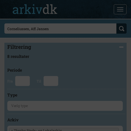
Filtrering
8 resultater
Periode
Fra
Til
Type
Arkiv
×
Tårnby Stads- og Lokalarkiv