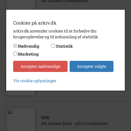
Aff Jansen Corneliussen
Cookies på arkiv.dk
arkiv.dk anvender cookies til at forbedre din
1905
brugeroplevelse og til indsamling af statistik.
Corneliussen, Aff Jansen
Nødvendig
Statistik
Marketing
Accepter nødvendige
Accepter valgte
1865
- 1870
Vis cookie oplysninger
Aff Jansen Buur - gift Corneliussen
1916
Aff Jansen Buur - gift Corneliussen