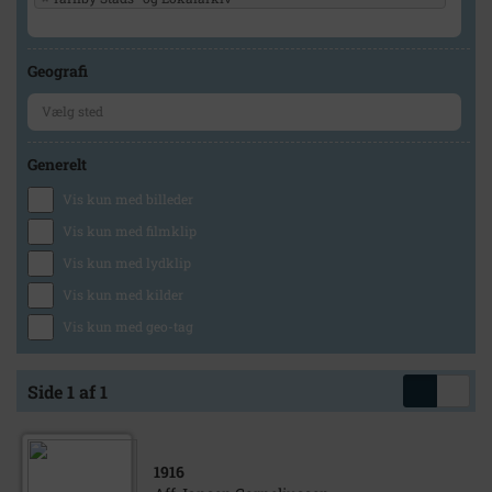
Geografi
Generelt
Vis kun med billeder
Vis kun med filmklip
Vis kun med lydklip
Vis kun med kilder
Vis kun med geo-tag
Side 1 af 1
1916