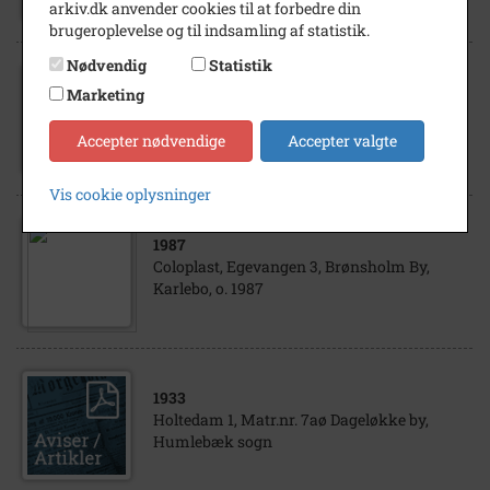
arkiv.dk anvender cookies til at forbedre din
brugeroplevelse og til indsamling af statistik.
Nødvendig
Statistik
1983
- 1994
Marketing
Reception hos Coloplast, Humlebæk, o.
1983-1994.
Accepter nødvendige
Accepter valgte
Vis cookie oplysninger
1987
Coloplast, Egevangen 3, Brønsholm By,
Karlebo, o. 1987
1933
Holtedam 1, Matr.nr. 7aø Dageløkke by,
Humlebæk sogn