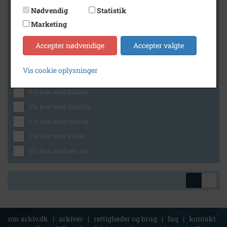
Nødvendig
Statistik
Marketing
Geografi
Accepter nødvendige
Accepter valgte
Vis cookie oplysninger
Generelt
Vis kun med billeder
Vis kun med filmklip
Vis kun med lydklip
Vis kun med kilder
Vis kun med geo-tag
om arkiv.dk
|
arkiver
|
rettigheder og brug
|
faq
|
kontakt