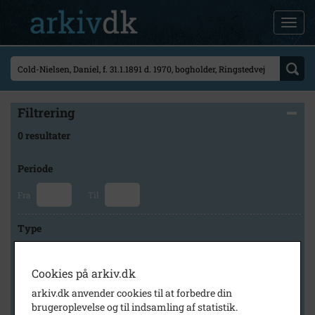
Filtrering
0 resultater
Periode
Fra
Til
Type
Cookies på arkiv.dk
Arkiv
arkiv.dk anvender cookies til at forbedre din
brugeroplevelse og til indsamling af statistik.
×
Svinninge Lokalhistoriske Arkiv