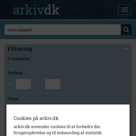
Filtrering
0 resultater
Periode
Fra
Til
Type
Cookies på arkiv.dk
Arkiv
arkiv.dk anvender cookies til at forbedre din
brugeroplevelse og til indsamling af statistik.
×
Historisk Arkiv Dragør