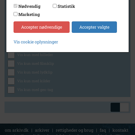
Nødvendig
Statistik
Marketing
Geografi
Accepter nødvendige
Accepter valgte
Vis cookie oplysninger
Generelt
Vis kun med billeder
Vis kun med filmklip
Vis kun med lydklip
Vis kun med kilder
Vis kun med geo-tag
om arkiv.dk
|
arkiver
|
rettigheder og brug
|
faq
|
kontakt