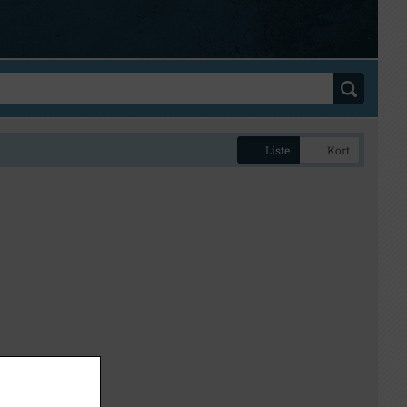
Liste
Kort