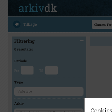
Tilbage
Filtrering
0 resultater
Periode
Fra
Til
Type
Arkiv
Cookies