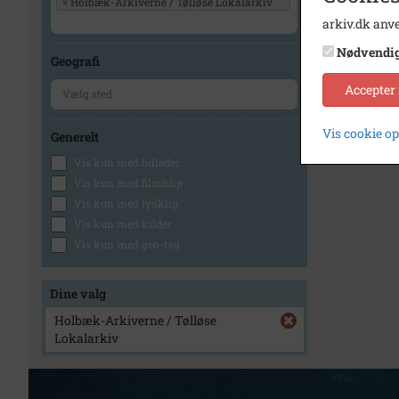
×
Holbæk-Arkiverne / Tølløse Lokalarkiv
arkiv.dk anve
Nødvendi
Geografi
Accepter
Vis cookie o
Generelt
Vis kun med billeder
Vis kun med filmklip
Vis kun med lydklip
Vis kun med kilder
Vis kun med geo-tag
Dine valg
Holbæk-Arkiverne / Tølløse
Lokalarkiv