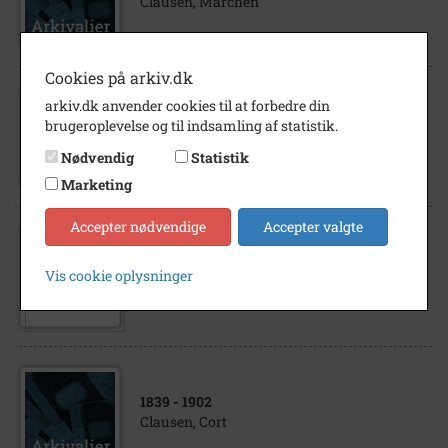
Clausen, Marchen
Cookies på arkiv.dk
arkiv.dk anvender cookies til at forbedre din
1917
- 1920
brugeroplevelse og til indsamling af statistik.
99.4 Clausen, Marchen datter af Claus
Dirchsen og Ellen Ågesen i Ullerup
Nødvendig
Statistik
Marketing
Accepter nødvendige
Accepter valgte
1870
Vis cookie oplysninger
Marchen Clausen gift Bacher
1839
- 1902
Clausen, Cort