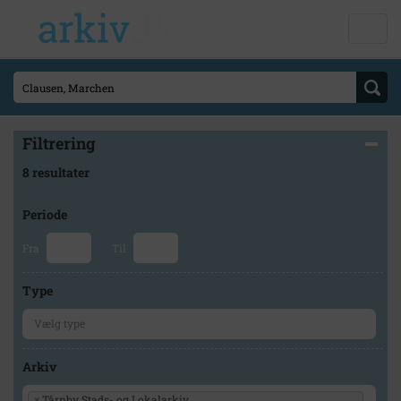
Filtrering
8 resultater
Periode
Fra
Til
Type
Arkiv
×
Tårnby Stads- og Lokalarkiv