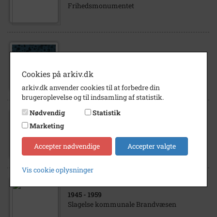
Frihedsmonumentet
1960
- 1961
Civilforsvaret Sønderup-Nordrup
Cookies på arkiv.dk
kommune
arkiv.dk anvender cookies til at forbedre din
brugeroplevelse og til indsamling af statistik.
Nødvendig
Statistik
Marketing
1990
- 1999
Civilforsvaret
Accepter nødvendige
Accepter valgte
Vis cookie oplysninger
1945
- 1959
Slagelse kommunale Brandvæsen