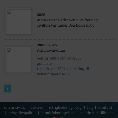
2020
Atomkrigens arkitektur. velfærd og
civilforsvar under Den kolde krug.
2003
- 2025
Arkivlovgivning
bek-nr-693-af-07-07-2003
guldliste
rigsarkivet-2021-vejledning-til-
bekendtgoerelse-693
1
om arkiv.dk
|
arkiver
|
rettigheder og brug
|
faq
|
kontakt
|
privatlivspolitik
|
handelsbetingelser
|
cookie-indstillinger