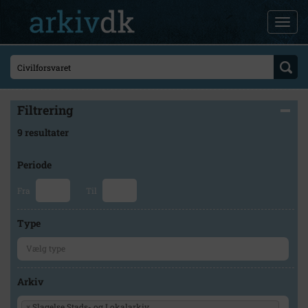
Filtrering
9 resultater
Periode
Fra
Til
Type
Arkiv
×
Slagelse Stads- og Lokalarkiv