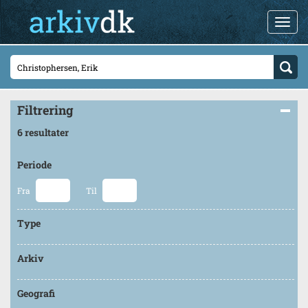
Filtrering
6 resultater
Periode
Fra
Til
Type
Arkiv
Geografi