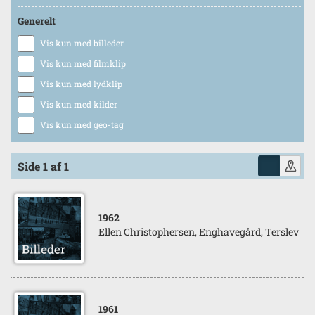
Generelt
Vis kun med billeder
Vis kun med filmklip
Vis kun med lydklip
Vis kun med kilder
Vis kun med geo-tag
Side 1 af 1
1962
Ellen Christophersen, Enghavegård, Terslev
1961