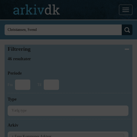
Filtrering
46 resultater
Periode
Fra
Til
Type
Arkiv
×
Faxe Kommunes Arkiver