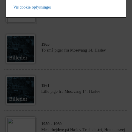
1920
- 1930
Vis cookie oplysninger
DUI, ca. 1922
1965
To små piger fra Mosevang 14, Haslev
1961
Lille pige fra Mosevang 14, Haslev
1950
- 1960
Medarbejdere på Haslev Træindustri, Houmansvej