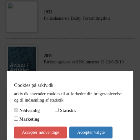
1938
Folkedansere i Dalby Forsamlingshus
2019
Parkeringskaos ved Kultunariet SJ 12/6-2019
Cookies på arkiv.dk
1945
- 1955
arkiv.dk anvender cookies til at forbedre din brugeroplevelse
Dyrskueudvalg. Siddende fra venstre: Vilhelm
og til indsamling af statistik.
Hansen, Engvang, Skuderløse, Hans Hansen,
Nødvendig
Statistik
Bringgård, Førslev, Jens Jensen, Kohavegård...
Marketing
Accepter nødvendige
Accepter valgte