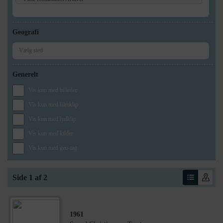
Geografi
Generelt
Vis kun med billeder
Vis kun med filmklip
Vis kun med lydklip
Vis kun med kilder
Vis kun med geo-tag
Side 1 af 2
1961