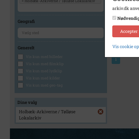
×
Holbæk-Arkiverne / Tølløse Lokalarkiv
arkiv.dk anve
Nødvendi
Geografi
Accepter
Vis cookie o
Generelt
Vis kun med billeder
1
Vis kun med filmklip
Vis kun med lydklip
Vis kun med kilder
Vis kun med geo-tag
Dine valg
Holbæk-Arkiverne / Tølløse
Lokalarkiv