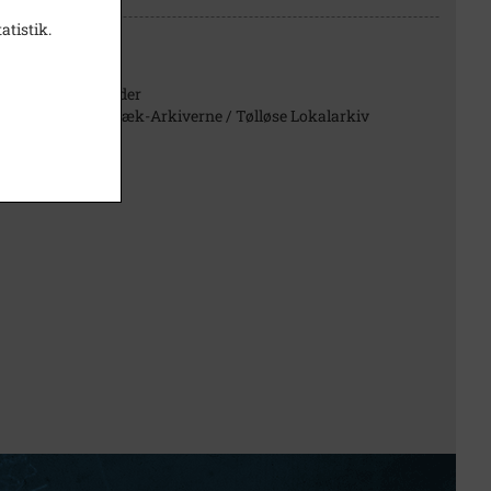
atistik.
B593
Billeder
Holbæk-Arkiverne / Tølløse Lokalarkiv