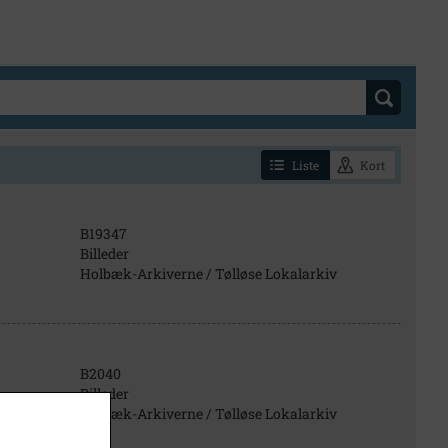
Liste
Kort
B19347
Billeder
Holbæk-Arkiverne / Tølløse Lokalarkiv
B2040
Billeder
Holbæk-Arkiverne / Tølløse Lokalarkiv