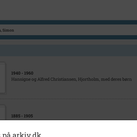
1940
- 1960
Hansigne og Alfred Christiansen, Hjortholm, med deres børn
1885
- 1905
Ugerløse smedje (Østrupvej 124).
 på arkiv.dk