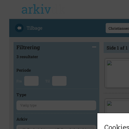
Tilbage
Filtrering
Side 1 af 1
3 resultater
Periode
Fra
Til
Type
Arkiv
Cookies