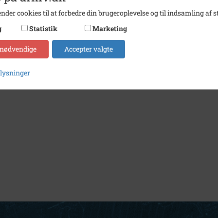
nder cookies til at forbedre din brugeroplevelse og til indsamling af st
g
Statistik
Marketing
1890
- 1920
Ugerløse Smedje, Østrupvej 124
 nødvendige
Accepter valgte
plysninger