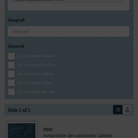
Geografi
Generelt
Vis kun med billeder
Vis kun med filmklip
Vis kun med lydklip
Vis kun med kilder
Vis kun med geo-tag
Side 1 af 1
2010
Avisartikler der omhander Lisbeth