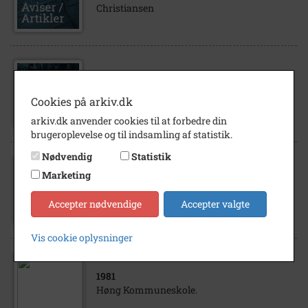
Christiansen
1000
Sæby-Hallenslev Friskole
Cookies på arkiv.dk
arkiv.dk anvender cookies til at forbedre din
brugeroplevelse og til indsamling af statistik.
Nødvendig
Statistik
Marketing
1964
Marius og Anna Hansen
Accepter nødvendige
Accepter valgte
Vis cookie oplysninger
1981
Høng Kommuneskole.