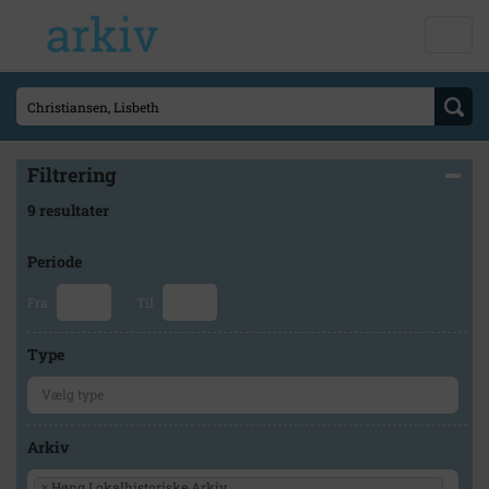
Filtrering
9 resultater
Periode
Fra
Til
Type
Arkiv
×
Høng Lokalhistoriske Arkiv