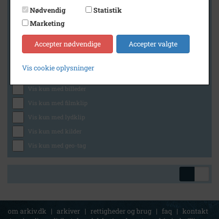
Nødvendig
Statistik
Marketing
Geografi
Accepter nødvendige
Accepter valgte
Vis cookie oplysninger
Generelt
Vis kun med billeder
Vis kun med filmklip
Vis kun med lydklip
Vis kun med kilder
Vis kun med geo-tag
om arkiv.dk
|
arkiver
|
rettigheder og brug
|
faq
|
kontakt