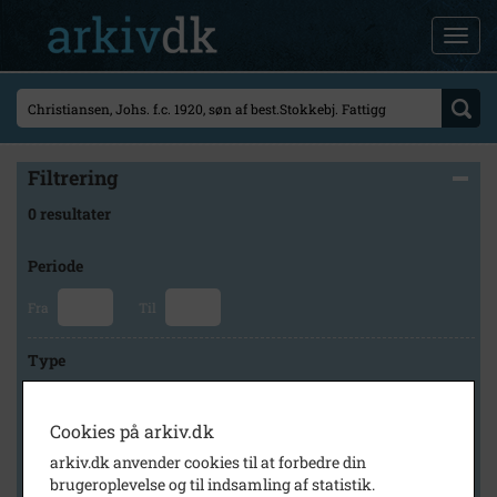
Filtrering
0 resultater
Periode
Fra
Til
Type
Cookies på arkiv.dk
Arkiv
arkiv.dk anvender cookies til at forbedre din
brugeroplevelse og til indsamling af statistik.
×
Svinninge Lokalhistoriske Arkiv