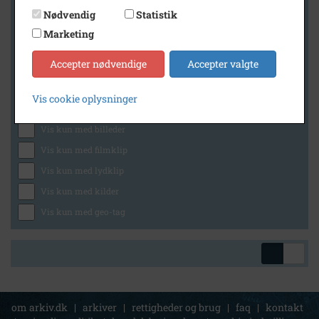
Nødvendig
Statistik
Marketing
Geografi
Accepter nødvendige
Accepter valgte
Vis cookie oplysninger
Generelt
Vis kun med billeder
Vis kun med filmklip
Vis kun med lydklip
Vis kun med kilder
Vis kun med geo-tag
om arkiv.dk
|
arkiver
|
rettigheder og brug
|
faq
|
kontakt