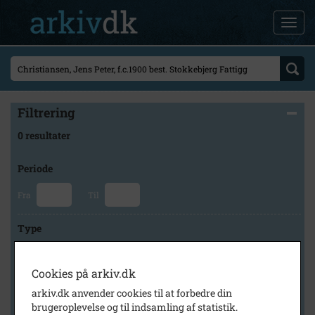
Filtrering
0 resultater
Periode
Fra
Til
Type
Cookies på arkiv.dk
Arkiv
arkiv.dk anvender cookies til at forbedre din
brugeroplevelse og til indsamling af statistik.
×
Svinninge Lokalhistoriske Arkiv