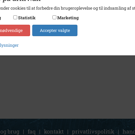
nder cookies til at forbedre din brugeroplevelse og til indsamling af st
g
Statistik
Marketing
 nødvendige
Accepter valgte
plysninger
 og brug
|
faq
|
kontakt
|
privatlivspolitik
|
hand