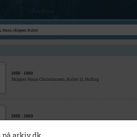
1950
- 1960
Skipper Hans Christiansen ,Kulsti 11, Holtug
1950
- 1960
Fugleskydning Bøgeskov
 på arkiv.dk