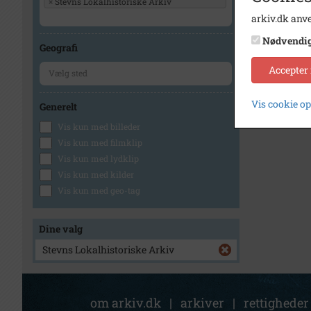
×
Stevns Lokalhistoriske Arkiv
arkiv.dk anve
1
Nødvendi
Geografi
Accepter
Vis cookie o
Generelt
Vis kun med billeder
Vis kun med filmklip
Vis kun med lydklip
Vis kun med kilder
Vis kun med geo-tag
Dine valg
Stevns Lokalhistoriske Arkiv
om arkiv.dk
|
arkiver
|
rettigheder