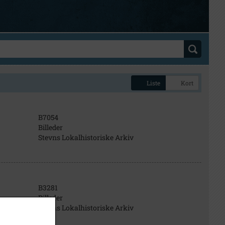
Liste
Kort
B7054
Billeder
Stevns Lokalhistoriske Arkiv
B3281
Billeder
Stevns Lokalhistoriske Arkiv