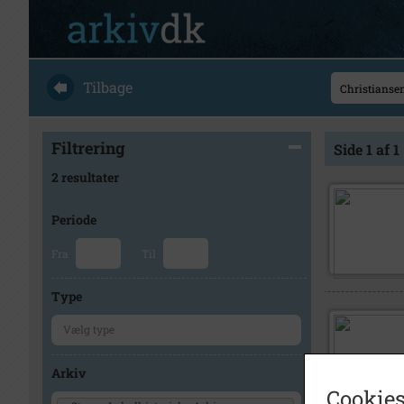
Tilbage
Filtrering
Side 1 af 1
2 resultater
Periode
Fra
Til
Type
Arkiv
Cookies