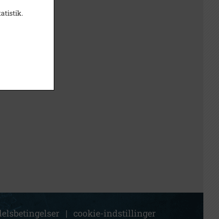
atistik.
elsbetingelser
|
cookie-indstillinger