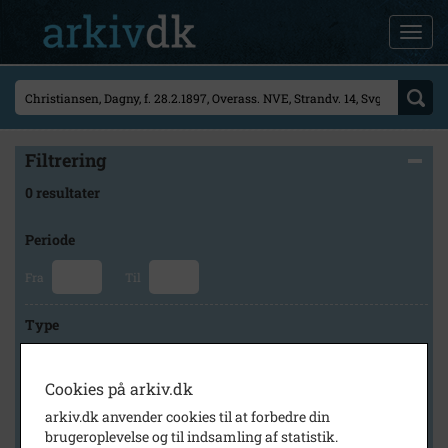
Filtrering
0 resultater
Periode
Fra
Til
Type
Cookies på arkiv.dk
Arkiv
arkiv.dk anvender cookies til at forbedre din
brugeroplevelse og til indsamling af statistik.
×
Svinninge Lokalhistoriske Arkiv