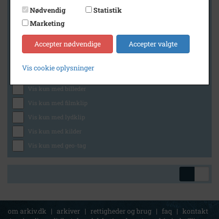
Nødvendig
Statistik
Marketing
Geografi
Accepter nødvendige
Accepter valgte
Vis cookie oplysninger
Generelt
Vis kun med billeder
Vis kun med filmklip
Vis kun med lydklip
Vis kun med kilder
Vis kun med geo-tag
om arkiv.dk
|
arkiver
|
rettigheder og brug
|
faq
|
kontakt