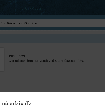
1919
- 1929
Christianes hus i Drivsådt ved Skarridsø, ca. 1929.
 på arkiv.dk