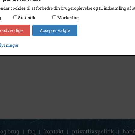
nder cookies til at forbedre din brugeroplevelse og til indsamling af st
g
Statistik
Marketing
 nødvendige
Accepter valgte
plysninger
 og brug
|
faq
|
kontakt
|
privatlivspolitik
|
hand