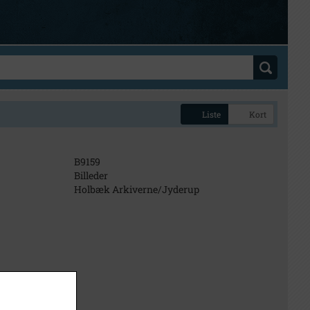
Liste
Kort
B9159
Billeder
Holbæk Arkiverne/Jyderup