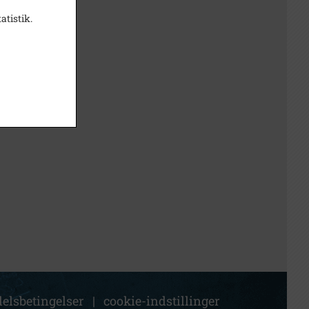
atistik.
elsbetingelser
|
cookie-indstillinger