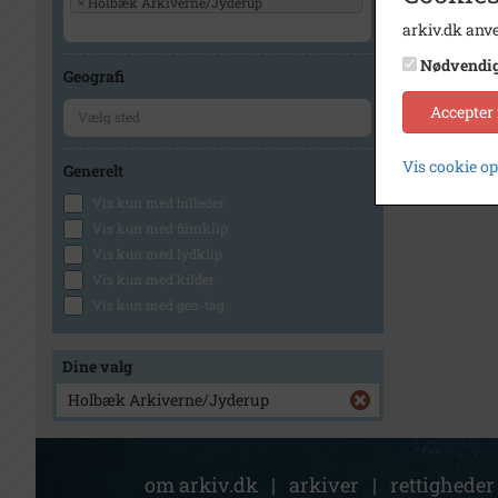
×
Holbæk Arkiverne/Jyderup
arkiv.dk anve
Nødvendi
Geografi
Accepter
Vis cookie o
Generelt
Vis kun med billeder
Vis kun med filmklip
Vis kun med lydklip
Vis kun med kilder
Vis kun med geo-tag
Dine valg
Holbæk Arkiverne/Jyderup
om arkiv.dk
|
arkiver
|
rettigheder