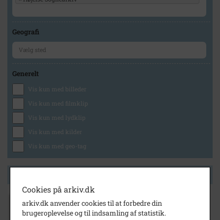
Geografi
Generelt
Vis kun med billeder
Vis kun med filmklip
Vis kun med lydklip
Vis kun med kilder
Vis kun med geo-tag
Side 1 af 1
Cookies på arkiv.dk
1955
- 1965
arkiv.dk anvender cookies til at forbedre din
Sølvbryllup på "Birkegården". Ejbyvej 12 C,
brugeroplevelse og til indsamling af statistik.