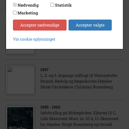
Lille Skensved. Bertha Jensen og Christian
Nødvendig
Statistik
Rosenberg
Marketing
Accepter nødvendige
Accepter valgte
1957
4. klasse, Højelse skole, lejrskole på
Vis cookie oplysninger
Bornholm Eleverne og førstelærer
Rosenberg foran lejrskolen "Halleklippen".
1957
1., 2. og 3. årgangs udflugt til Vemmetofte
Strand, Rødvig og Bøgeskoven Højelse
Skole Førstelærer Christian Rosenberg
1955
- 1965
Sølvbryllup på Birkegården. Ejbyvej 12 C,
Lille Skensved. Matr. nr. 10 A, Ll. Skensved
by, Højelse. Birgit Rosenberg og Osvald