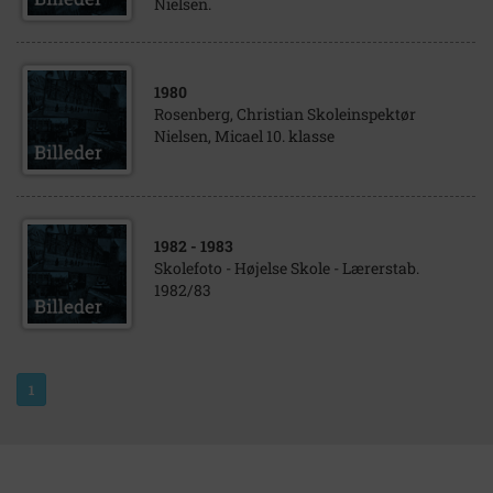
Nielsen.
1980
Rosenberg, Christian Skoleinspektør
Nielsen, Micael 10. klasse
1982
- 1983
Skolefoto - Højelse Skole - Lærerstab.
1982/83
1
om arkiv.dk
|
arkiver
|
rettigheder og brug
|
faq
|
kontakt
|
privatlivspolitik
|
handelsbetingelser
|
cookie-indstillinger