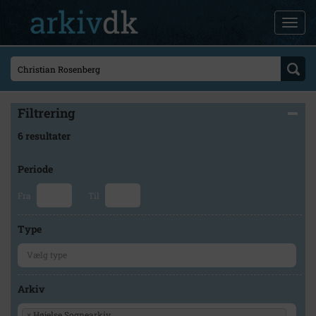
Filtrering
6 resultater
Periode
Fra
Til
Type
Arkiv
×
Højelse Sognearkiv