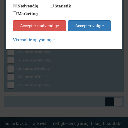
Nødvendig
Statistik
Marketing
Geografi
Accepter nødvendige
Accepter valgte
Vis cookie oplysninger
Generelt
Vis kun med billeder
Vis kun med filmklip
Vis kun med lydklip
Vis kun med kilder
Vis kun med geo-tag
om arkiv.dk
|
arkiver
|
rettigheder og brug
|
faq
|
kontakt