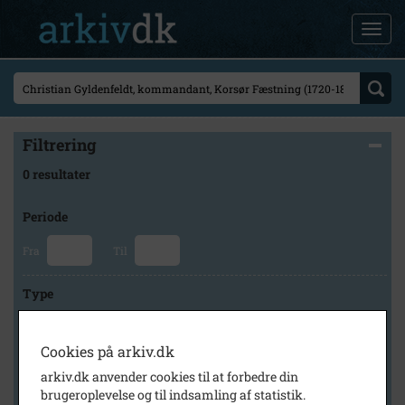
Filtrering
0 resultater
Periode
Fra
Til
Type
Cookies på arkiv.dk
Arkiv
arkiv.dk anvender cookies til at forbedre din
brugeroplevelse og til indsamling af statistik.
×
Lokalhistorisk Arkiv for Korsør og Omegn