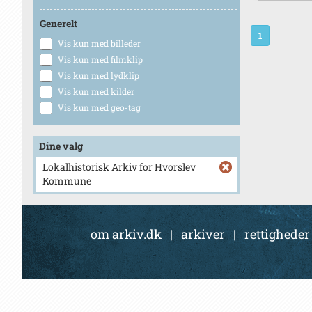
Generelt
1
Vis kun med billeder
Vis kun med filmklip
Vis kun med lydklip
Vis kun med kilder
Vis kun med geo-tag
Dine valg
Lokalhistorisk Arkiv for Hvorslev
Kommune
om arkiv.dk
|
arkiver
|
rettigheder