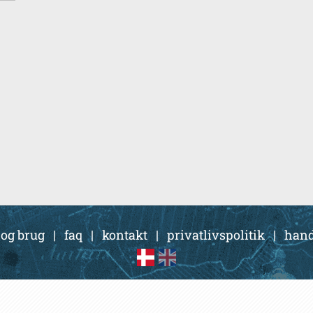
 og brug
|
faq
|
kontakt
|
privatlivspolitik
|
hand