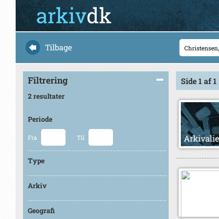
Tilbage
Filtrering
Side 1 af 1
2 resultater
Periode
Fra
Til
Type
Arkiv
Geografi