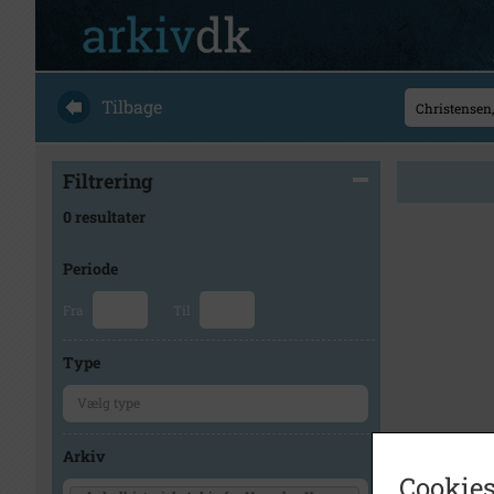
Tilbage
Filtrering
0 resultater
Periode
Fra
Til
Type
Arkiv
Cookies