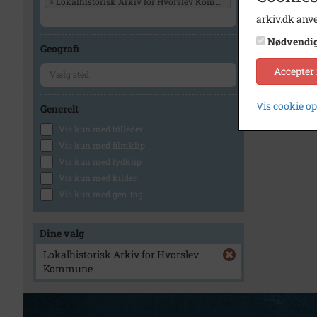
×
Lokalhistorisk Arkiv for Hvorslev Kommune
arkiv.dk anve
Nødvendi
Geografi
Accepter
Vis cookie o
Generelt
Vis kun med billeder
Vis kun med filmklip
Vis kun med lydklip
Vis kun med kilder
Vis kun med geo-tag
Dine valg
Lokalhistorisk Arkiv for Hvorslev
Kommune