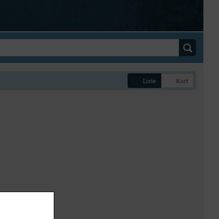
Liste
Kort