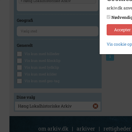
×
Høng Lokalhistoriske Arkiv
arkiv.dk anve
Nødvendi
Geografi
Accepter
Vis cookie o
Generelt
Vis kun med billeder
1
Vis kun med filmklip
Vis kun med lydklip
Vis kun med kilder
Vis kun med geo-tag
Dine valg
Høng Lokalhistoriske Arkiv
om arkiv.dk
|
arkiver
|
rettigheder