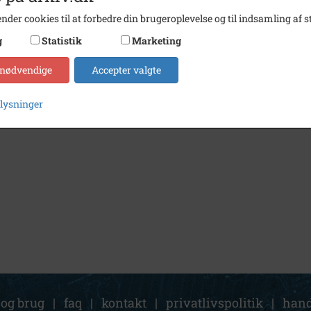
nder cookies til at forbedre din brugeroplevelse og til indsamling af st
g
Statistik
Marketing
1967
Gymnaster fra Løve Idrætsforening 1967
 nødvendige
Accepter valgte
plysninger
 og brug
|
faq
|
kontakt
|
privatlivspolitik
|
hand