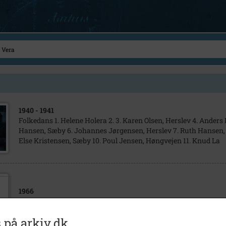
1940
- 1941
Folkedans 1. Helene Holera 2. 3. Karen Olsen, Herslev 4. Anders
Hansen, Sæby 6. Johannes Jørgensen, Herslev 7. Ruth Hansen,
Else Kristensen, Sæby 10. Poul Jensen, Høngvejen 11. Knud La
1966
Konfirmandbillede fra Gierslev, sammen med pastor Larsen
 på arkiv.dk