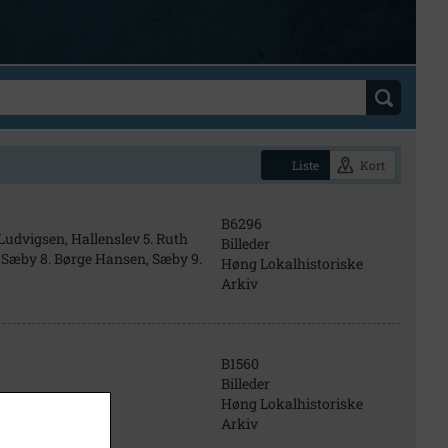
Liste
Kort
B6296
 Ludvigsen, Hallenslev 5. Ruth
Billeder
 Sæby 8. Børge Hansen, Sæby 9.
Høng Lokalhistoriske
Arkiv
B1560
Billeder
Høng Lokalhistoriske
Arkiv