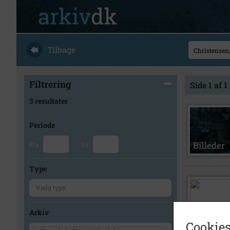
Tilbage
Filtrering
Side 1 af 1
3 resultater
Periode
Fra
Til
Type
Arkiv
Cookies