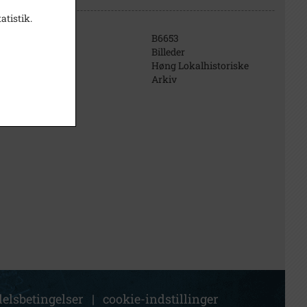
atistik.
B6653
Billeder
Høng Lokalhistoriske
Arkiv
elsbetingelser
|
cookie-indstillinger