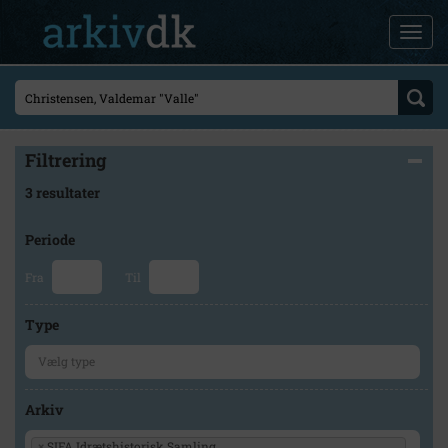
Filtrering
3 resultater
Periode
Fra
Til
Type
Arkiv
×
SIFA Idrætshistorisk Samling