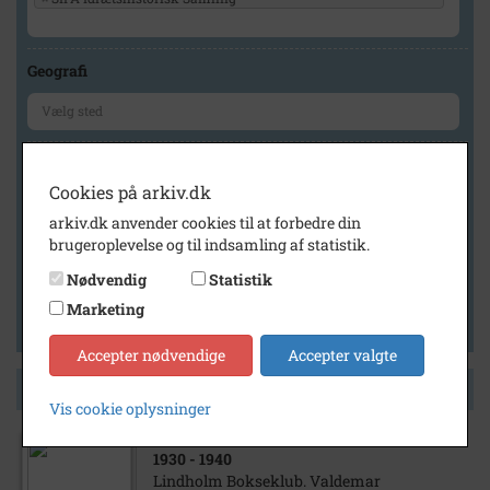
Geografi
Generelt
Cookies på arkiv.dk
Vis kun med billeder
arkiv.dk anvender cookies til at forbedre din
Vis kun med filmklip
brugeroplevelse og til indsamling af statistik.
Vis kun med lydklip
Nødvendig
Statistik
Vis kun med kilder
Marketing
Vis kun med geo-tag
Accepter nødvendige
Accepter valgte
Side 1 af 1
Vis cookie oplysninger
1930
- 1940
Lindholm Bokseklub. Valdemar