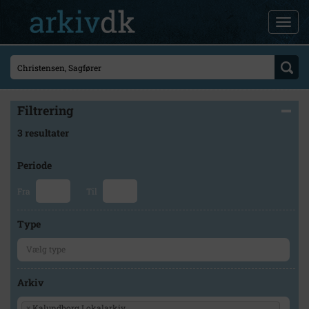
Filtrering
3 resultater
Periode
Fra
Til
Type
Arkiv
×
Kalundborg Lokalarkiv