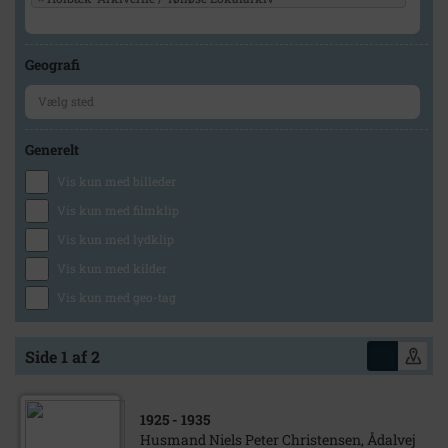
Geografi
Generelt
Vis kun med billeder
Vis kun med filmklip
Vis kun med lydklip
Vis kun med kilder
Vis kun med geo-tag
Side 1 af 2
1925
- 1935
Husmand Niels Peter Christensen, Ådalvej