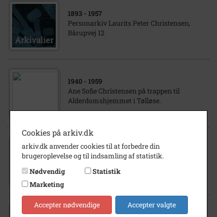
1893
- 1957
Personarkiv Laurits Peter Christensen,
Bårupvej 12
1940
- 1959
Ane Sofie Christensen på trappen til
Alderdomshjemmet i Tølløse.
Cookies på arkiv.dk
arkiv.dk anvender cookies til at forbedre din
1928
- 1929
brugeroplevelse og til indsamling af statistik.
Karen Marie Andersen (g. Christensen) med
datteren Inger.
Nødvendig
Statistik
Marketing
Accepter nødvendige
Accepter valgte
1875
- 1880