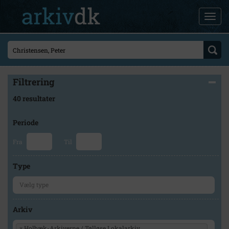
Filtrering
40 resultater
Periode
Fra
Til
Type
Arkiv
×
Holbæk-Arkiverne / Tølløse Lokalarkiv