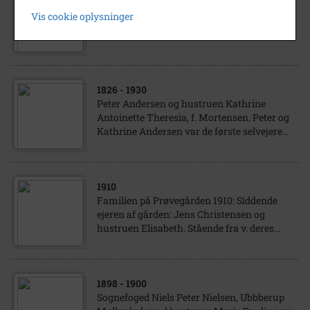
Rasmus Christensen og hustruen Karen
Vis cookie oplysninger
Marie med datteren Marie Pouline.
1826
- 1930
Peter Andersen og hustruen Kathrine
Antoinette Theresia, f. Mortensen. Peter og
Kathrine Andersen var de første selvejere...
1910
Familien på Prøvegården 1910: Siddende
ejeren af gården: Jens Christensen og
hustruen Elisabeth. Stående fra v. deres...
1898
- 1900
Sognefoged Niels Peter Nielsen, Ubbberup