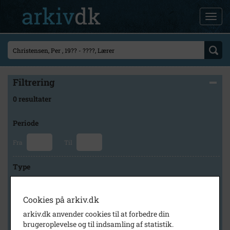
Filtrering
0 resultater
Periode
Fra
Til
Type
Cookies på arkiv.dk
Arkiv
arkiv.dk anvender cookies til at forbedre din
brugeroplevelse og til indsamling af statistik.
×
Holbæk Stadsarkiv