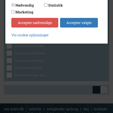
Nødvendig
Statistik
Marketing
Geografi
Accepter nødvendige
Accepter valgte
Vis cookie oplysninger
Generelt
Vis kun med billeder
Vis kun med filmklip
Vis kun med lydklip
Vis kun med kilder
Vis kun med geo-tag
om arkiv.dk
|
arkiver
|
rettigheder og brug
|
faq
|
kontakt