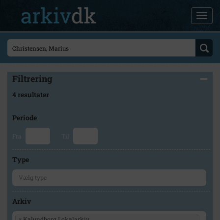
Filtrering
4 resultater
Periode
Fra
Til
Type
Arkiv
×
Kalundborg Lokalarkiv