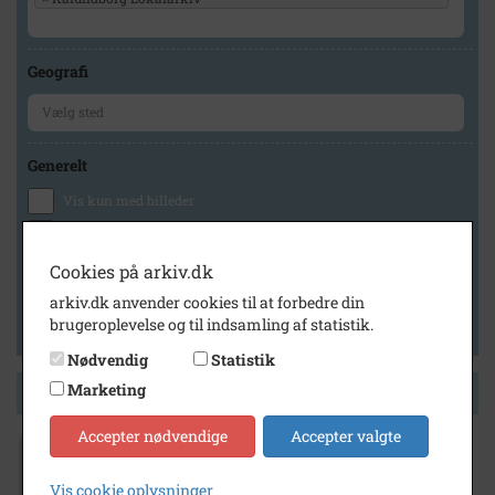
Geografi
Generelt
Vis kun med billeder
Vis kun med filmklip
Vis kun med lydklip
Cookies på arkiv.dk
Vis kun med kilder
arkiv.dk anvender cookies til at forbedre din
brugeroplevelse og til indsamling af statistik.
Vis kun med geo-tag
Nødvendig
Statistik
Marketing
Side 1 af 1
Accepter nødvendige
Accepter valgte
1910
- 1920
Vis cookie oplysninger