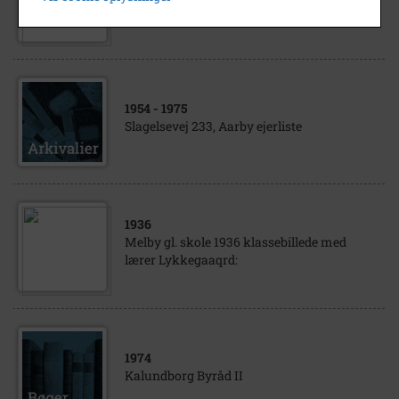
Marinus Christensen med familie.
1954
- 1975
Slagelsevej 233, Aarby ejerliste
1936
Melby gl. skole 1936 klassebillede med
lærer Lykkegaaqrd:
1974
Kalundborg Byråd II