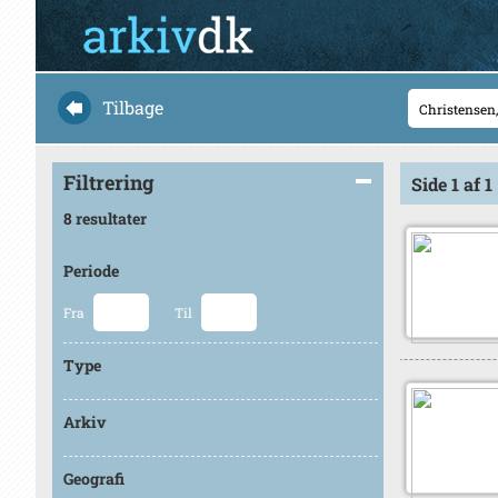
Tilbage
Filtrering
Side 1 af 1
8 resultater
Periode
Fra
Til
Type
Arkiv
Geografi