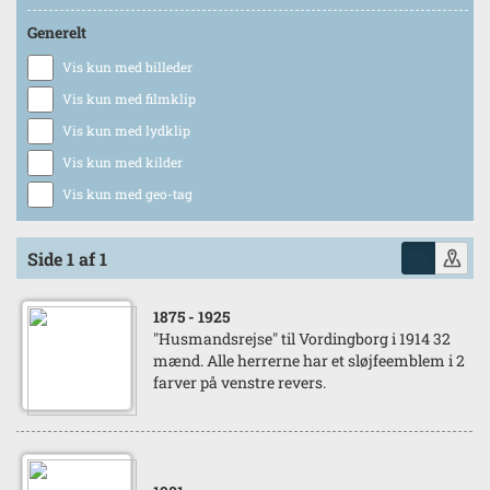
Generelt
Vis kun med billeder
Vis kun med filmklip
Vis kun med lydklip
Vis kun med kilder
Vis kun med geo-tag
Side 1 af 1
1875
- 1925
"Husmandsrejse" til Vordingborg i 1914 32
mænd. Alle herrerne har et sløjfeemblem i 2
farver på venstre revers.