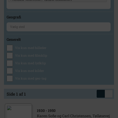
Geografi
Generelt
Vis kun med billeder
Vis kun med filmklip
Vis kun med lydklip
Vis kun med kilder
Vis kun med geo-tag
Side 1 af 1
1930
- 1950
Karen Sofie og Carl Christensen, Tølløsevej