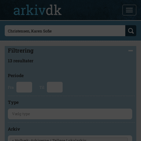
Filtrering
13 resultater
Periode
Fra
Til
Type
Arkiv
×
Holbæk-Arkiverne / Tølløse Lokalarkiv