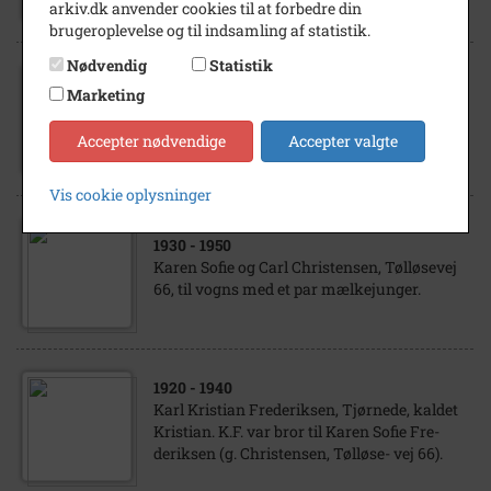
arkiv.dk anvender cookies til at forbedre din
brugeroplevelse og til indsamling af statistik.
Nødvendig
Statistik
1930
- 1940
Marketing
Karen Sofie og Carl Christensen, Tølløsevej
66, i haven med datteren Margrethe.
Accepter nødvendige
Accepter valgte
Vis cookie oplysninger
1930
- 1950
Karen Sofie og Carl Christensen, Tølløsevej
66, til vogns med et par mælkejunger.
1920
- 1940
Karl Kristian Frederiksen, Tjørnede, kaldet
Kristian. K.F. var bror til Karen Sofie Fre-
deriksen (g. Christensen, Tølløse- vej 66).