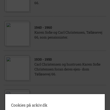
66.
1940
- 1960
Karen Sofie og Carl Christensen, Tølløsevej
66, som pensionister.
1930
- 1950
Carl Christensen og hustruen Karen Sofie
Christensen foran deres ejen- dom
Tølløsevej 66.
1930
- 1950
Karen Sofie og Carl Christensen, Tølløsevej
Cookies på arkiv.dk
66, ved et barnebarns dåb.