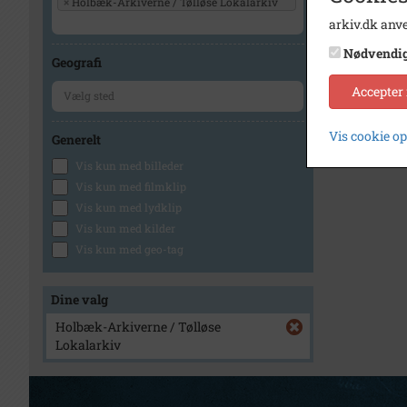
×
Holbæk-Arkiverne / Tølløse Lokalarkiv
arkiv.dk anve
Nødvendi
Geografi
Accepter
Vis cookie o
Generelt
Vis kun med billeder
Vis kun med filmklip
Vis kun med lydklip
Vis kun med kilder
Vis kun med geo-tag
Dine valg
Holbæk-Arkiverne / Tølløse
Lokalarkiv