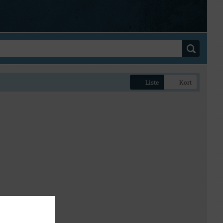
Liste
Kort