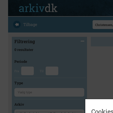
Tilbage
Filtrering
0 resultater
Periode
Fra
Til
Type
Arkiv
Cookies