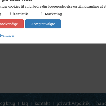
nder cookies til at forbedre din brugeroplevelse og til indsamling af st
g
Statistik
Marketing
 nødvendige
Accepter valgte
plysninger
 og brug
|
faq
|
kontakt
|
privatlivspolitik
|
hand