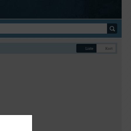
Liste
Kort