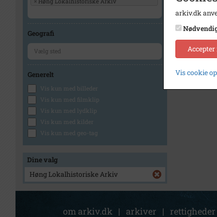
×
Høng Lokalhistoriske Arkiv
arkiv.dk anve
Nødvendi
Geografi
Accepter
Vis cookie o
Generelt
Vis kun med billeder
Vis kun med filmklip
Vis kun med lydklip
Vis kun med kilder
Vis kun med geo-tag
Dine valg
Høng Lokalhistoriske Arkiv
om arkiv.dk
|
arkiver
|
rettigheder