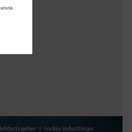
atistik.
elsbetingelser
|
cookie-indstillinger