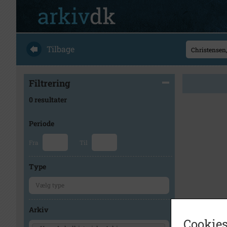
Tilbage
Filtrering
0 resultater
Periode
Fra
Til
Type
Arkiv
Cookies