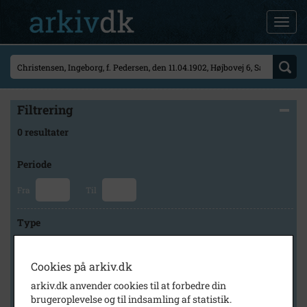
Filtrering
0 resultater
Periode
Fra
Til
Type
Cookies på arkiv.dk
Arkiv
arkiv.dk anvender cookies til at forbedre din
brugeroplevelse og til indsamling af statistik.
×
Svinninge Lokalhistoriske Arkiv