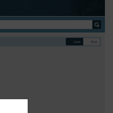
Liste
Kort