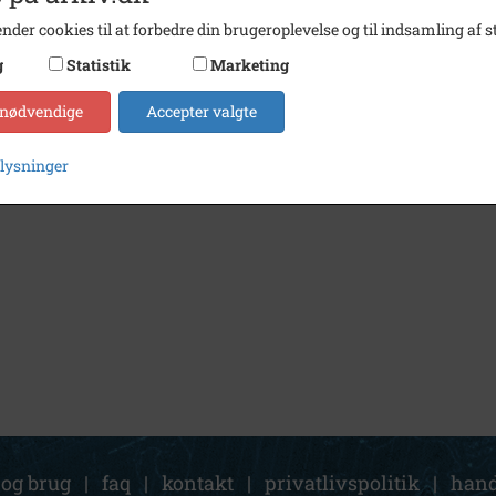
nder cookies til at forbedre din brugeroplevelse og til indsamling af st
g
Statistik
Marketing
 nødvendige
Accepter valgte
plysninger
 og brug
|
faq
|
kontakt
|
privatlivspolitik
|
hand