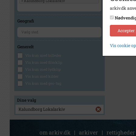
×
Kalundborg Lokalarkiv
arkiv.dk anve
Nødvendi
Geografi
Accepter
Vis cookie o
Generelt
Vis kun med billeder
Vis kun med filmklip
Vis kun med lydklip
Vis kun med kilder
Vis kun med geo-tag
Dine valg
Kalundborg Lokalarkiv
om arkiv.dk
|
arkiver
|
rettigheder