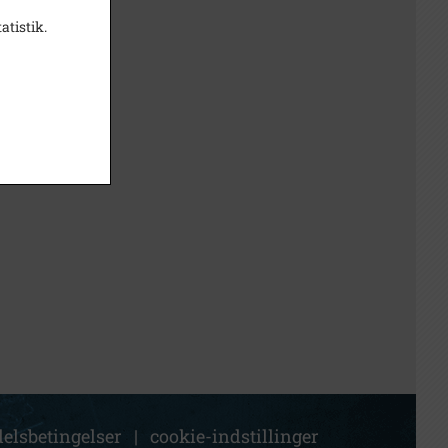
atistik.
elsbetingelser
|
cookie-indstillinger