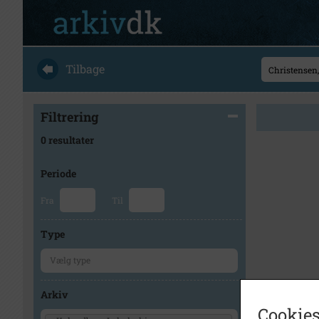
Tilbage
Filtrering
0 resultater
Periode
Fra
Til
Type
Arkiv
Cookies