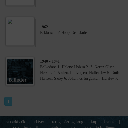
1962
B-klassen på Høng Realskole
1940
- 1941
Folkedans 1. Helene Holera 2. 3. Karen Olsen,
Herslev 4. Anders Ludvigsen, Hallenslev 5. Ruth
Hansen, Sæby 6. Johannes Jørgensen, Herslev 7...
1
om arkiv.dk
|
arkiver
|
rettigheder og brug
|
faq
|
kontakt
|
privatlivspolitik
|
handelsbetingelser
|
cookie-indstillinger