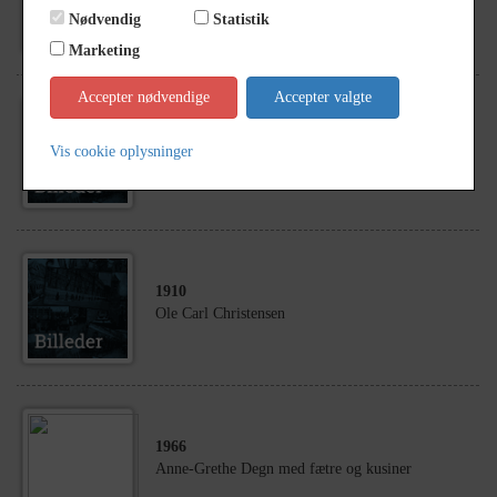
Christensen 2. Georg Christensen 3. Jan
Nødvendig
Statistik
Christensen
Marketing
Accepter nødvendige
Accepter valgte
1910
Vis cookie oplysninger
Ane Marie Christensen
1910
Ole Carl Christensen
1966
Anne-Grethe Degn med fætre og kusiner