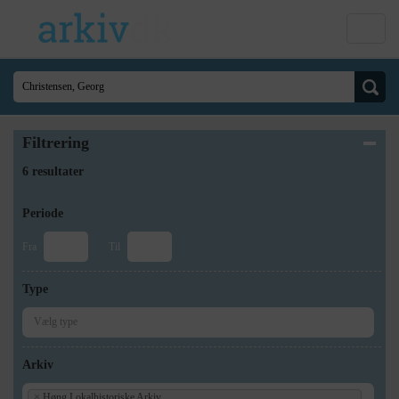
Filtrering
6 resultater
Periode
Fra
Til
Type
Arkiv
×
Høng Lokalhistoriske Arkiv