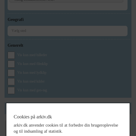
Geografi
Generelt
Vis kun med billeder
Vis kun med filmklip
Vis kun med lydklip
Vis kun med kilder
Vis kun med geo-tag
Side 1 af 1
Cookies på arkiv.dk
1000
arkiv.dk anvender cookies til at forbedre din brugeroplevelse
Malerforretning Hovedgaden 42 1. Grethe
og til indsamling af statistik.