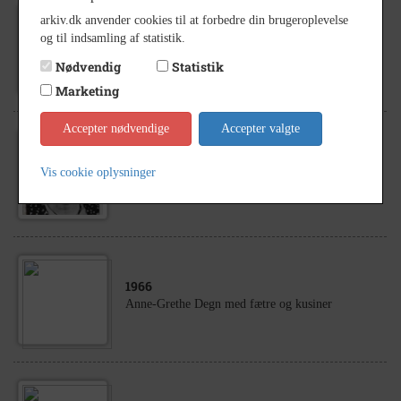
arkiv.dk anvender cookies til at forbedre din brugeroplevelse
1940
- 1965
og til indsamling af statistik.
Engvangsvej 2
Nødvendig
Statistik
Marketing
Accepter nødvendige
Accepter valgte
1944
Vis cookie oplysninger
Hulda Andersen
1966
Anne-Grethe Degn med fætre og kusiner