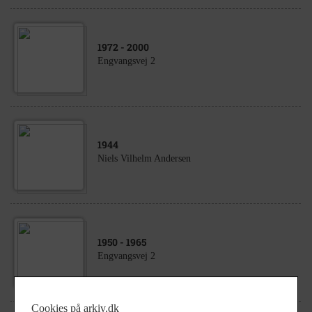
1972
- 2000
Engvangsvej 2
1944
Niels Vilhelm Andersen
1950
- 1965
Engvangsvej 2
Cookies på arkiv.dk