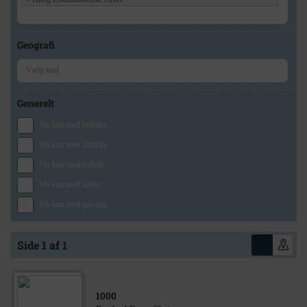
Geografi
Generelt
Vis kun med billeder
Vis kun med filmklip
Vis kun med lydklip
Vis kun med kilder
Vis kun med geo-tag
Side 1 af 1
1000