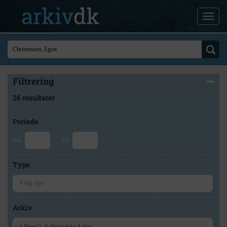
Filtrering
26 resultater
Periode
Fra
Til
Type
Arkiv
×
Høng Lokalhistoriske Arkiv