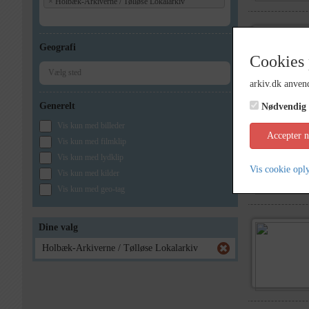
×
Holbæk-Arkiverne / Tølløse Lokalarkiv
Geografi
Cookies 
arkiv.dk anvend
Generelt
Nødvendig
Vis kun med billeder
Accepter 
Vis kun med filmklip
Vis kun med lydklip
Vis cookie opl
Vis kun med kilder
Vis kun med geo-tag
Dine valg
Holbæk-Arkiverne / Tølløse Lokalarkiv