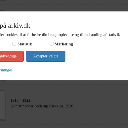
1918
- 1922
på arkiv.dk
De 5 døtre af Ida Sophie og Peder Rasmus Pedersen, Bårupvej 12
er cookies til at forbedre din brugeroplevelse og til indsamling af statistik.
Statistik
Marketing
nødvendige
Accepter valgte
1915
- 1917
De 5 døtre af Ida Sophie og Peder Rasmus Pedersen, Bårupvej 12
ysninger
1918
- 1922
Konfirmander Soderup Kirke ca. 1920