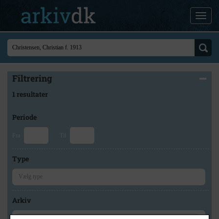
Filtrering
1 resultater
Periode
Fra
Til
Type
Arkiv
×
Slagelse Stads- og Lokalarkiv