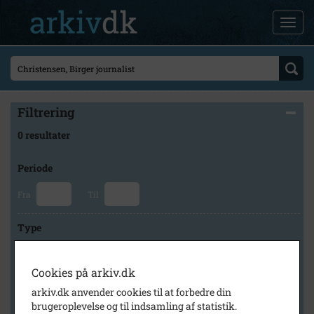
Filtrering
0 resultater
Periode
Fra
Til
Type
Cookies på arkiv.dk
Arkiv
arkiv.dk anvender cookies til at forbedre din
brugeroplevelse og til indsamling af statistik.
×
Lokalarkivet Alsønderup -Tjæreby