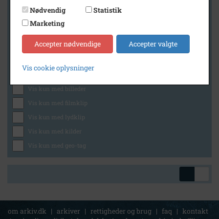
Nødvendig
Statistik
Marketing
Geografi
Accepter nødvendige
Accepter valgte
Vis cookie oplysninger
Generelt
Vis kun med billeder
Vis kun med filmklip
Vis kun med lydklip
Vis kun med kilder
Vis kun med geo-tag
om arkiv.dk
|
arkiver
|
rettigheder og brug
|
faq
|
kontakt