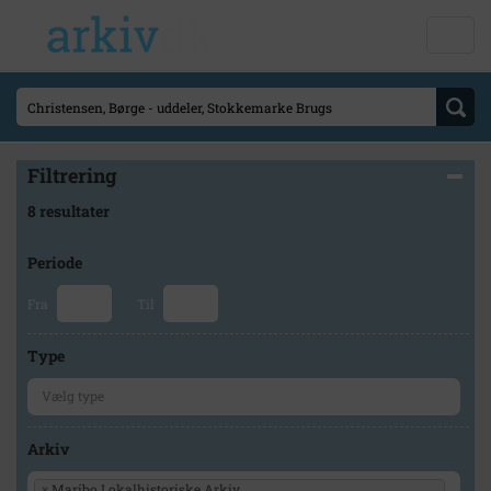
Filtrering
8 resultater
Periode
Fra
Til
Type
Arkiv
×
Maribo Lokalhistoriske Arkiv