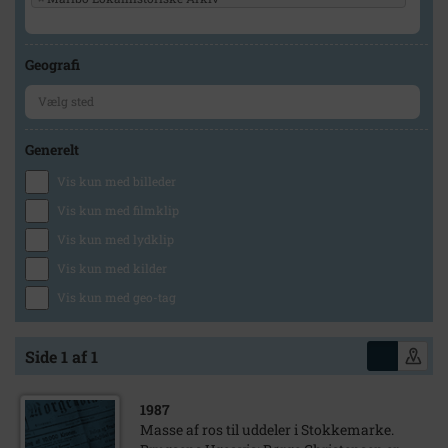
Geografi
Generelt
Vis kun med billeder
Vis kun med filmklip
Vis kun med lydklip
Vis kun med kilder
Vis kun med geo-tag
Side 1 af 1
1987
Masse af ros til uddeler i Stokkemarke.