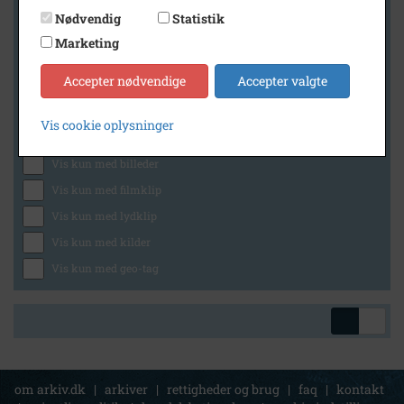
Nødvendig
Statistik
Marketing
Geografi
Accepter nødvendige
Accepter valgte
Vis cookie oplysninger
Generelt
Vis kun med billeder
Vis kun med filmklip
Vis kun med lydklip
Vis kun med kilder
Vis kun med geo-tag
om arkiv.dk
|
arkiver
|
rettigheder og brug
|
faq
|
kontakt