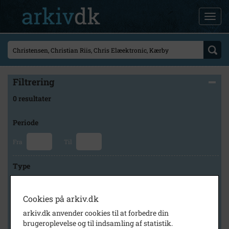
Filtrering
0 resultater
Periode
Fra
Til
Type
Cookies på arkiv.dk
Arkiv
arkiv.dk anvender cookies til at forbedre din
brugeroplevelse og til indsamling af statistik.
×
Hvidebæk Lokalhistorisk Arkiv