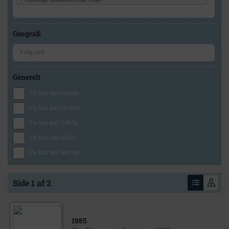
Geografi
Generelt
Vis kun med billeder
Vis kun med filmklip
Vis kun med lydklip
Vis kun med kilder
Vis kun med geo-tag
Side 1 af 2
1985