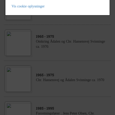
1940
- 1960
Viggo Hansens gård, Chr. Hansensvej 42,
Vis cookie oplysninger
Svinninge ca. 1950´erne?
1965
- 1975
Omkring Ådalen og Chr. Hansensvej Svinninge
ca. 1970.
1965
- 1975
Chr. Hansensvej og Ådalen Svinninge ca. 1970
1985
- 1995
Forretningsfører . Jens Peter Olsen, Chr.