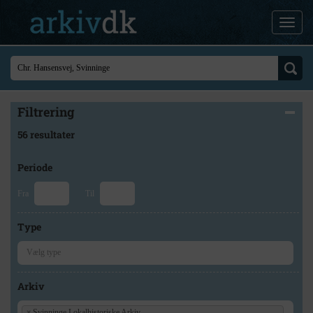
Filtrering
56 resultater
Periode
Fra
Til
Type
Arkiv
×
Svinninge Lokalhistoriske Arkiv