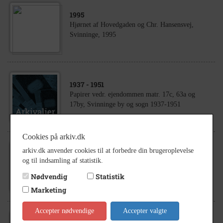
1995
Hjørnet af Hovedgaden og Chr. Hansensvej,
Svinninge, 1995
1937
- 1951
Papirer vedr. ejendommen matr. 17c, 63a og
17by, Svinninge by og sogn 1937-1951
Cookies på arkiv.dk
arkiv.dk anvender cookies til at forbedre din brugeroplevelse
1958
- 1960
og til indsamling af statistik.
Chr. Hansensvej 15, Svinninge ca. 1958.
Nødvendig
Statistik
Marketing
Accepter nødvendige
Accepter valgte