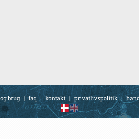
 og brug
|
faq
|
kontakt
|
privatlivspolitik
|
hand