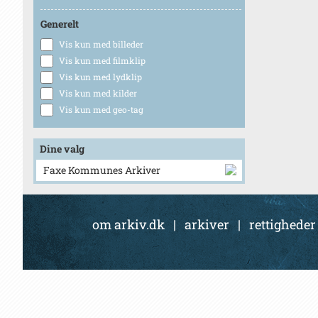
Generelt
Vis kun med billeder
Vis kun med filmklip
Vis kun med lydklip
Vis kun med kilder
Vis kun med geo-tag
Dine valg
Faxe Kommunes Arkiver
om arkiv.dk
|
arkiver
|
rettigheder