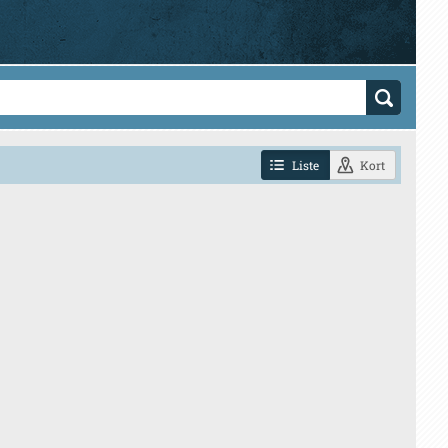
Liste
Kort