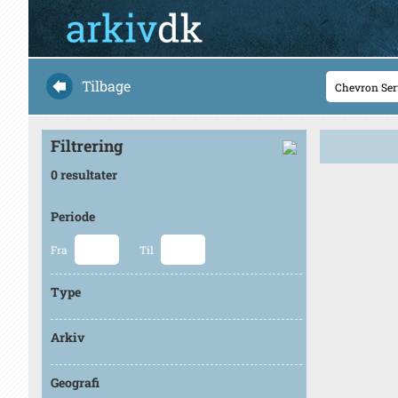
Tilbage
Filtrering
0 resultater
Periode
Fra
Til
Type
Arkiv
Geografi