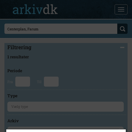
Filtrering
1 resultater
Periode
Fra
Til
Type
Arkiv
×
Lokalarkivet Alsønderup -Tjæreby