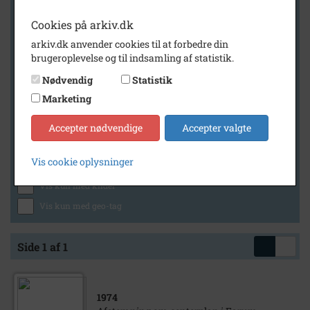
Cookies på arkiv.dk
arkiv.dk anvender cookies til at forbedre din
Geografi
brugeroplevelse og til indsamling af statistik.
Nødvendig
Statistik
Marketing
Generelt
Vis kun med billeder
Accepter nødvendige
Accepter valgte
Vis kun med filmklip
Vis cookie oplysninger
Vis kun med lydklip
Vis kun med kilder
Vis kun med geo-tag
Side 1 af 1
1974