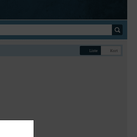
Liste
Kort