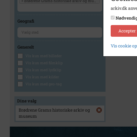
×
Brødrene Grams historiske arkiv og museum
arkiv.dk anve
Nødvendi
Geografi
Accepter
Vis cookie o
Generelt
Vis kun med billeder
Vis kun med filmklip
Vis kun med lydklip
Vis kun med kilder
Vis kun med geo-tag
Dine valg
Brødrene Grams historiske arkiv og
museum