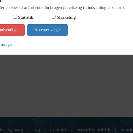
er cookies til at forbedre din brugeroplevelse og til indsamling af statistik.
Statistik
Marketing
nødvendige
Accepter valgte
ysninger
der og brug
|
faq
|
kontakt
|
privatlivspolitik
|
hande